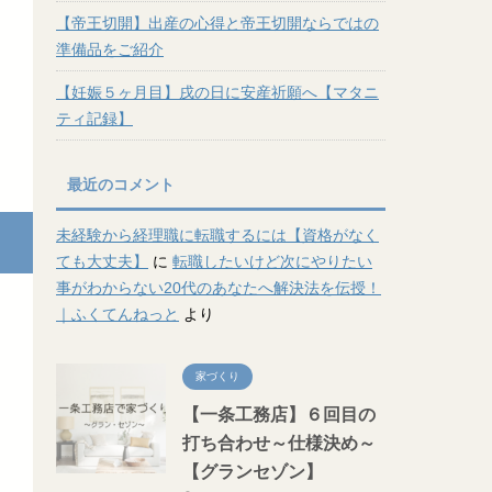
【帝王切開】出産の心得と帝王切開ならではの
準備品をご紹介
【妊娠５ヶ月目】戌の日に安産祈願へ【マタニ
ティ記録】
最近のコメント
未経験から経理職に転職するには【資格がなく
ても大丈夫】
に
転職したいけど次にやりたい
事がわからない20代のあなたへ解決法を伝授！
｜ふくてんねっと
より
家づくり
【一条工務店】６回目の
打ち合わせ～仕様決め～
【グランセゾン】