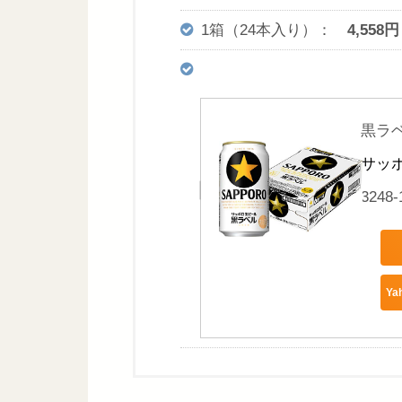
1箱（24本入り）：
4,558円
黒ラ
サッポロ
3248-
Y