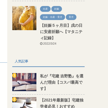
出産
妊娠
妊娠・出産・育児
育児
【妊娠５ヶ月目】戌の日
に安産祈願へ【マタニテ
ィ記録】
2022/3/24
人気記事
私が『宅建 吉野塾』を選
んだ理由【コスパ最高で
す】
【2021年最新版】宅建独
学者必見！おすすめ