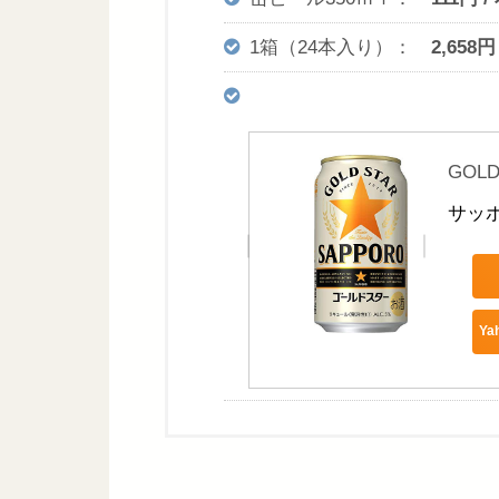
1箱（24本入り）：
2,658円
GOL
サッポロ
Y