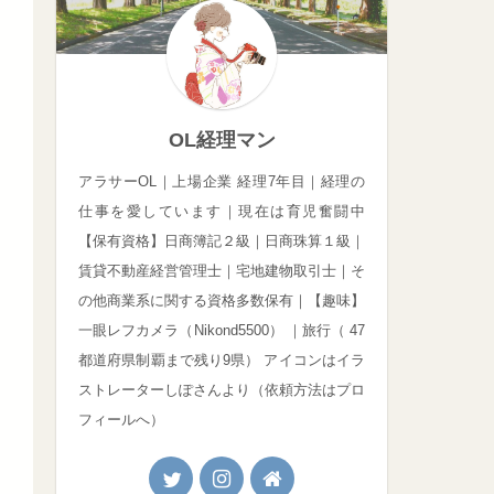
OL経理マン
アラサーOL｜上場企業 経理7年目｜経理の
仕事を愛しています｜現在は育児奮闘中
【保有資格】日商簿記２級｜日商珠算１級｜
賃貸不動産経営管理士｜宅地建物取引士｜そ
の他商業系に関する資格多数保有｜【趣味】
一眼レフカメラ（Nikond5500） ｜旅行（ 47
都道府県制覇まで残り9県） アイコンはイラ
ストレーターしぽさんより（依頼方法はプロ
フィールへ）