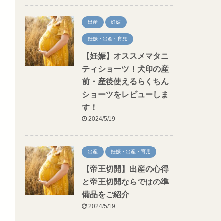
出産
妊娠
妊娠・出産・育児
【妊娠】オススメマタニ
ティショーツ！犬印の産
前・産後使えるらくちん
ショーツをレビューしま
す！
2024/5/19
出産
妊娠・出産・育児
【帝王切開】出産の心得
と帝王切開ならではの準
備品をご紹介
2024/5/19